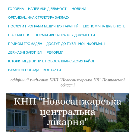
ГОЛОВНА
НАПРЯМКИ ДІЯЛЬНОСТІ
НОВИНИ
ОРГАНІЗАЦІЙНА СТРУКТУРА ЗАКЛАДУ
ПОСЛУГИ ПРОГРАМИ МЕДИЧНИХ ГАРАНТІЙ
ЕКОНОМІЧНА ДІЯЛЬНІСТЬ
ПОЛОЖЕННЯ
НОРМАТИВНО-ПРАВОВІ ДОКУМЕНТИ
ПРИЙОМ ГРОМАДЯН
ДОСТУП ДО ПУБЛІЧНОЇ ІНФОРМАЦІЇ
ДЕРЖАВНІ ЗАКУПІВЛІ
РЕФОРМИ
ІСТОРІЯ МЕДИЦИНИ В НОВОСАНЖАРСЬКОМУ РАЙОНІ
ВАКАНТНІ ПОСАДИ
КОНТАКТИ
офіційний web-сайт КНП "Новосанжарська ЦЛ" Полтавської
області